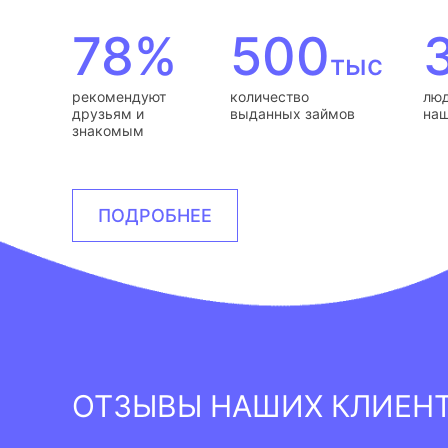
78%
500
тыс
рекомендуют
количество
люд
друзьям и
выданных займов
наш
знакомым
ПОДРОБНЕЕ
ОТЗЫВЫ НАШИХ КЛИЕН