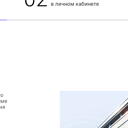
в личном кабинете
со
име
ия
о