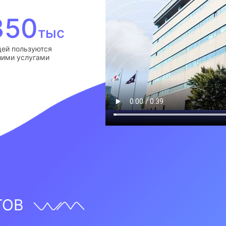
350
тыс
ей пользуются
ими услугами
ТОВ