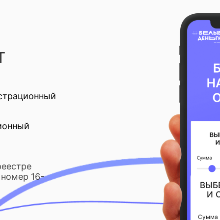
Т
страционный
ионный
реестре
номер 16-
ВЫБ
И 
Сумма