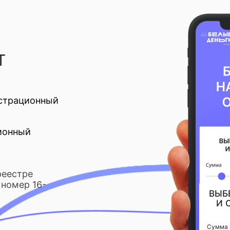
Т
страционный
ионный
реестре
номер 16-
ВЫБ
И 
Сумма