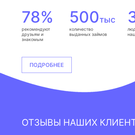
78%
500
тыс
рекомендуют
количество
люд
друзьям и
выданных займов
наш
знакомым
ПОДРОБНЕЕ
ОТЗЫВЫ НАШИХ КЛИЕН