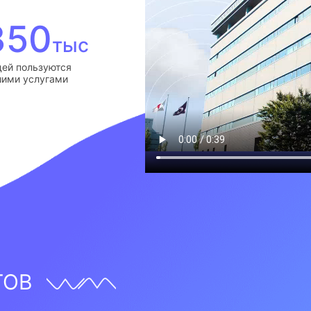
350
тыс
ей пользуются
ими услугами
ТОВ