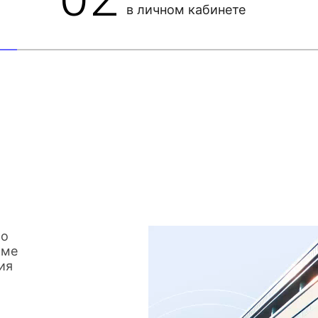
в личном кабинете
со
име
ия
о