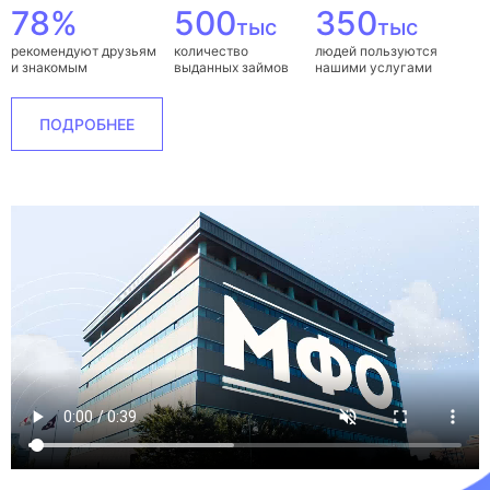
78%
500
350
тыс
тыс
рекомендуют друзьям
количество
людей пользуются
и знакомым
выданных займов
нашими услугами
ПОДРОБНЕЕ