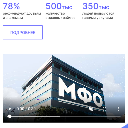
78%
500
350
тыс
тыс
рекомендуют друзьям
количество
людей пользуются
и знакомым
выданных займов
нашими услугами
ПОДРОБНЕЕ