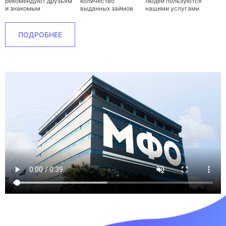
рекомендуют друзьям
количество
людей пользуются
и знакомым
выданных займов
нашими услугами
ПОДРОБНЕЕ