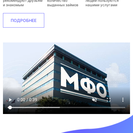
рекомендуют друзьям
количество
людей пользуются
и знакомым
выданных займов
нашими услугами
ПОДРОБНЕЕ