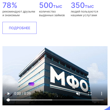
78%
500
350
тыс
тыс
рекомендуют друзьям
количество
людей пользуются
и знакомым
выданных займов
нашими услугами
ПОДРОБНЕЕ