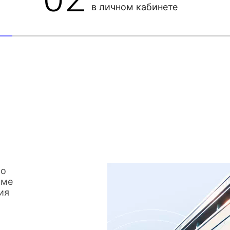
в личном кабинете
со
име
ия
о