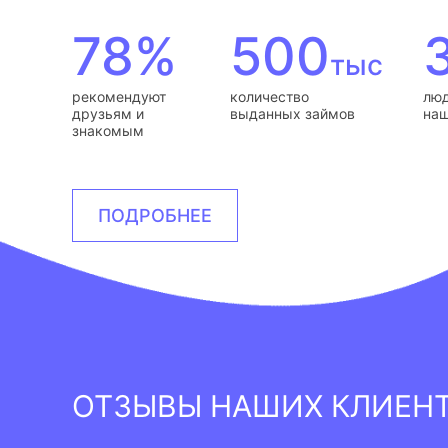
78%
500
тыс
рекомендуют
количество
люд
друзьям и
выданных займов
наш
знакомым
ПОДРОБНЕЕ
ОТЗЫВЫ НАШИХ КЛИЕН