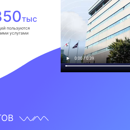
350
тыс
ей пользуются
ими услугами
ТОВ