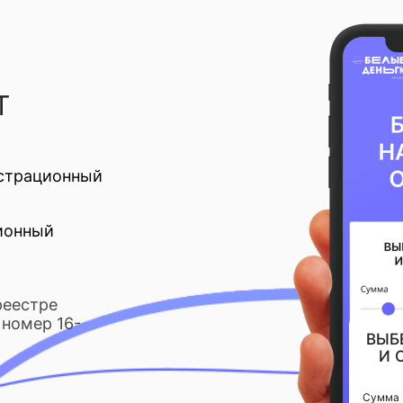
Т
страционный
ионный
реестре
номер 16-
ВЫБ
И 
Сумма