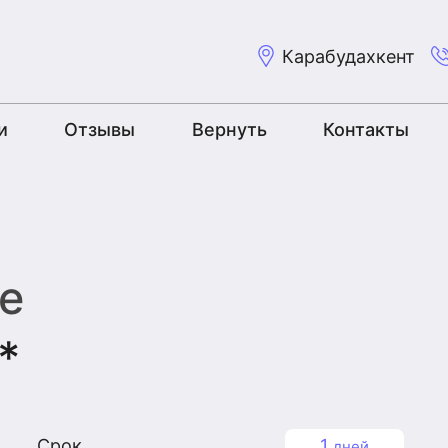
Карабудахкент
и
Отзывы
Вернуть
Контакты
е
*
Срок
1
дней