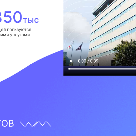
350
тыс
ей пользуются
ими услугами
ТОВ