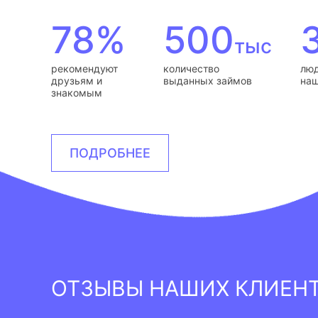
78%
500
тыс
рекомендуют
количество
люд
друзьям и
выданных займов
наш
знакомым
ПОДРОБНЕЕ
ОТЗЫВЫ НАШИХ КЛИЕН