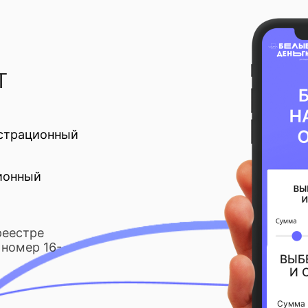
Т
страционный
ионный
реестре
номер 16-
ВЫБ
И 
Сумма