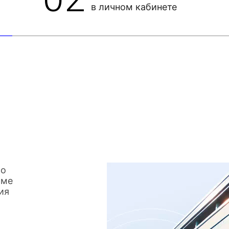
в личном кабинете
со
име
ия
о