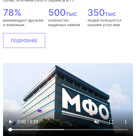
78%
500
350
тыс
тыс
рекомендуют друзьям
количество
людей пользуются
и знакомым
выданных займов
нашими услугами
ПОДРОБНЕЕ