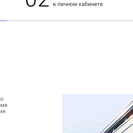
в личном кабинете
со
име
ия
о