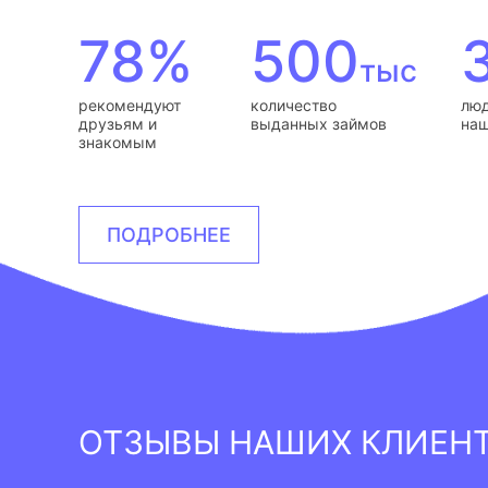
78%
500
тыс
рекомендуют
количество
люд
друзьям и
выданных займов
наш
знакомым
ПОДРОБНЕЕ
ОТЗЫВЫ НАШИХ КЛИЕН