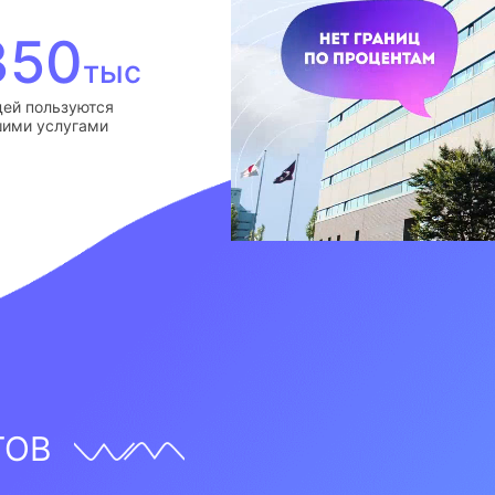
350
тыс
ей пользуются
ими услугами
ТОВ