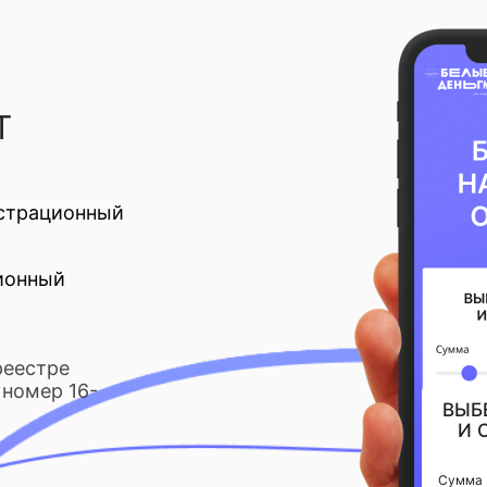
Т
страционный
ионный
реестре
номер 16-
ВЫБ
И 
Сумма