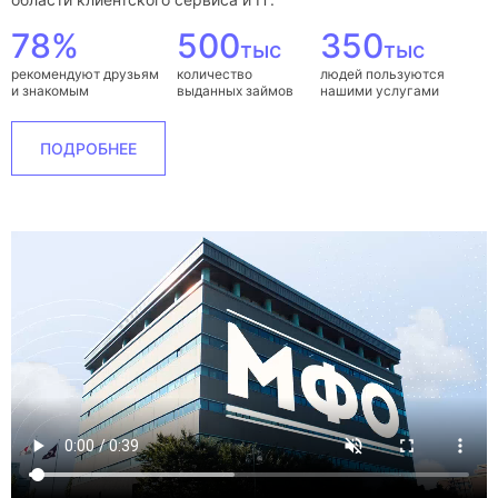
78%
500
350
тыс
тыс
рекомендуют друзьям
количество
людей пользуются
и знакомым
выданных займов
нашими услугами
ПОДРОБНЕЕ