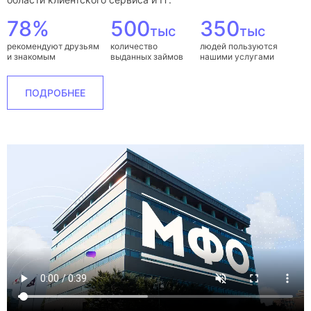
78%
500
350
тыс
тыс
рекомендуют друзьям
количество
людей пользуются
и знакомым
выданных займов
нашими услугами
ПОДРОБНЕЕ