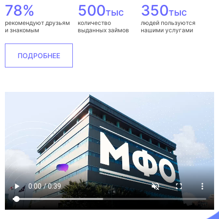
78%
500
350
тыс
тыс
рекомендуют друзьям
количество
людей пользуются
и знакомым
выданных займов
нашими услугами
ПОДРОБНЕЕ