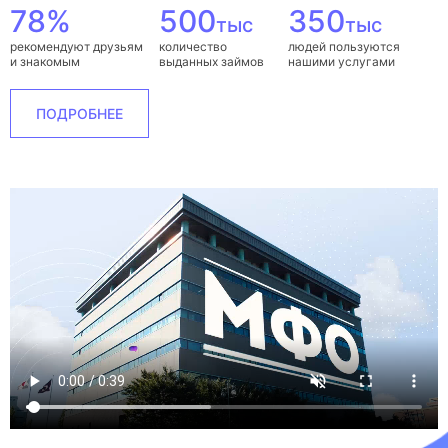
78%
500
350
тыс
тыс
рекомендуют друзьям
количество
людей пользуются
и знакомым
выданных займов
нашими услугами
ПОДРОБНЕЕ