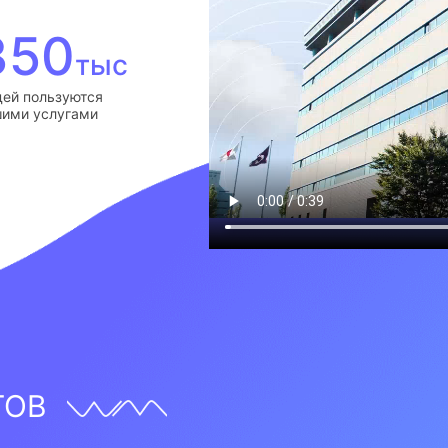
350
тыс
ей пользуются
ими услугами
ТОВ