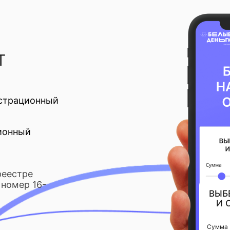
Т
страционный
ионный
реестре
номер 16-
ВЫБ
И 
Сумма