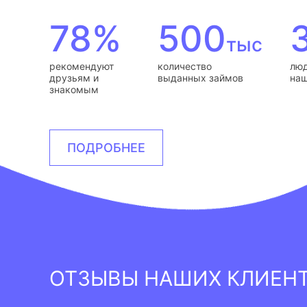
78%
500
тыс
рекомендуют
количество
люд
друзьям и
выданных займов
наш
знакомым
ПОДРОБНЕЕ
ОТЗЫВЫ НАШИХ КЛИЕН