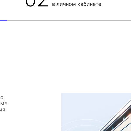
в личном кабинете
со
име
ия
о