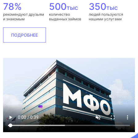
78%
500
350
тыс
тыс
рекомендуют друзьям
количество
людей пользуются
и знакомым
выданных займов
нашими услугами
ПОДРОБНЕЕ