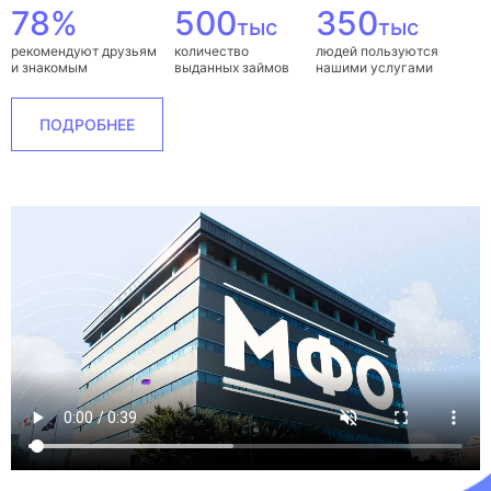
78%
500
350
тыс
тыс
рекомендуют друзьям
количество
людей пользуются
и знакомым
выданных займов
нашими услугами
ПОДРОБНЕЕ