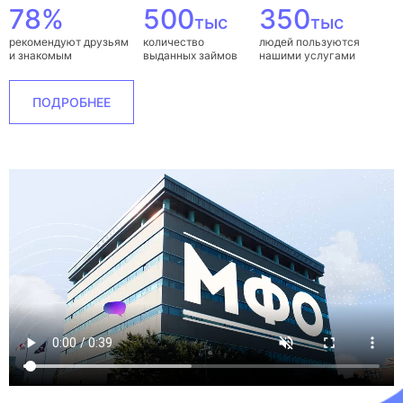
78%
500
350
тыс
тыс
рекомендуют друзьям
количество
людей пользуются
и знакомым
выданных займов
нашими услугами
ПОДРОБНЕЕ