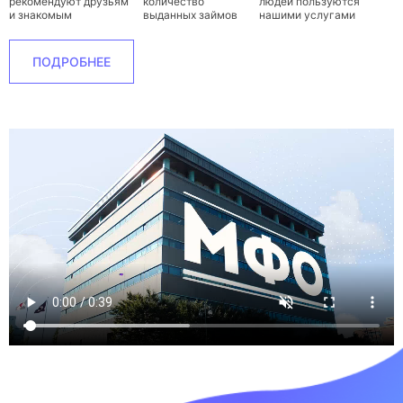
рекомендуют друзьям
количество
людей пользуются
и знакомым
выданных займов
нашими услугами
ПОДРОБНЕЕ