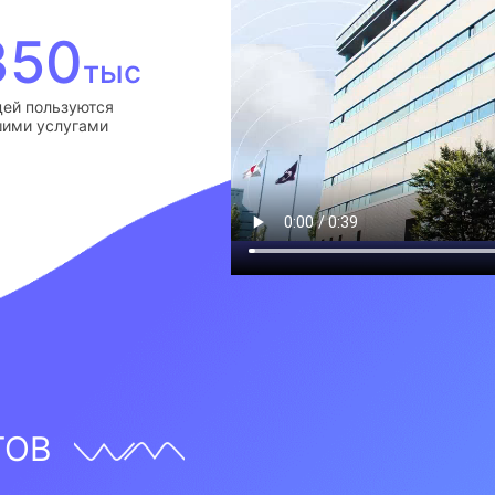
350
тыс
ей пользуются
ими услугами
ТОВ