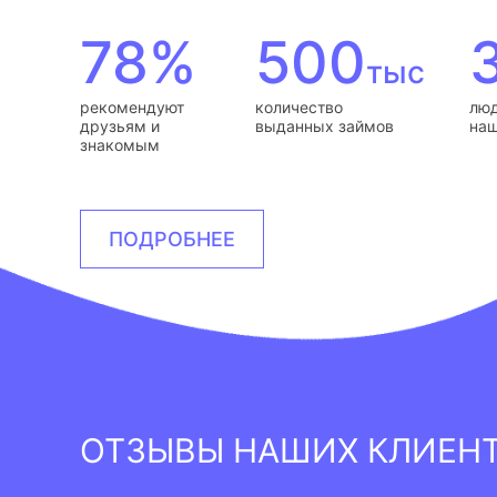
78%
500
тыс
рекомендуют
количество
люд
друзьям и
выданных займов
наш
знакомым
ПОДРОБНЕЕ
ОТЗЫВЫ НАШИХ КЛИЕН