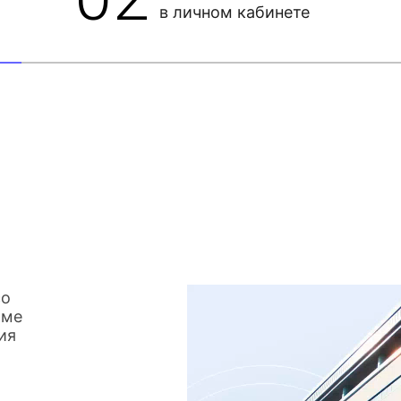
в личном кабинете
со
име
ия
о