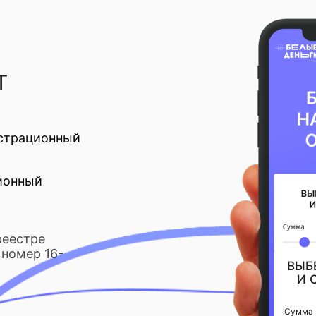
Т
страционный
ионный
реестре
номер 16-
ВЫБ
И 
Сумма