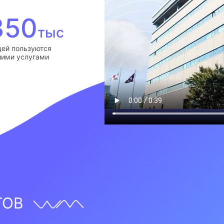
350
тыс
ей пользуются
ими услугами
ТОВ