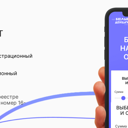
Т
страционный
ионный
реестре
номер 16-
ВЫБ
И 
Сумма