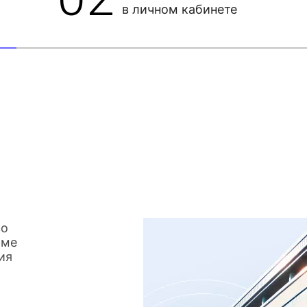
в личном кабинете
со
име
ия
о