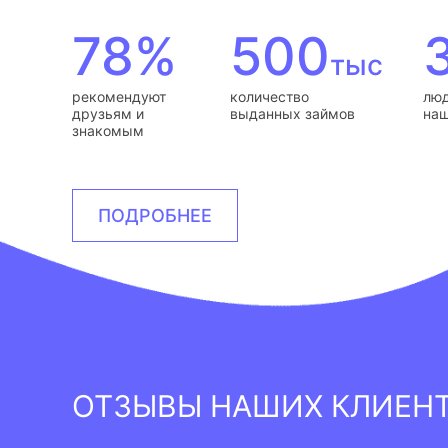
78%
500
тыс
рекомендуют
количество
люд
друзьям и
выданных займов
наш
знакомым
ПОДРОБНЕЕ
ОТЗЫВЫ НАШИХ КЛИЕН