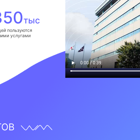
350
тыс
ей пользуются
ими услугами
ТОВ