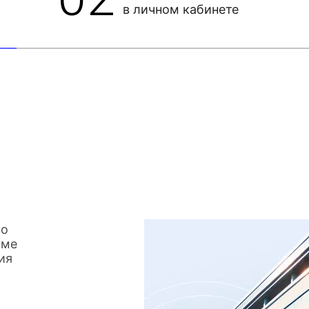
в личном кабинете
со
име
ия
о