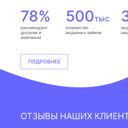
78%
500
тыс
рекомендуют
количество
люд
друзьям и
выданных займов
наш
знакомым
ПОДРОБНЕЕ
ОТЗЫВЫ НАШИХ КЛИЕН