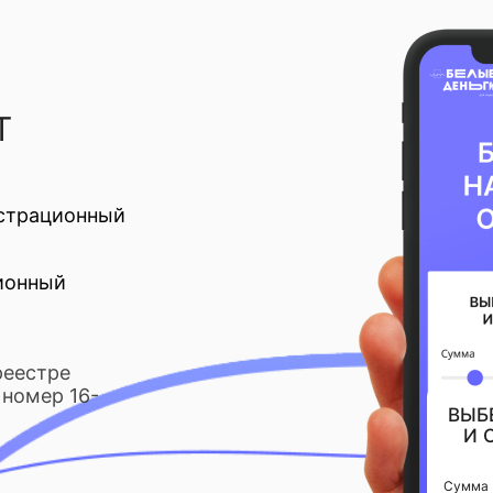
Т
страционный
ионный
реестре
номер 16-
ВЫБ
И 
Сумма