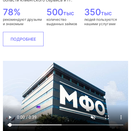
78%
500
350
тыс
тыс
рекомендуют друзьям
количество
людей пользуются
и знакомым
выданных займов
нашими услугами
ПОДРОБНЕЕ