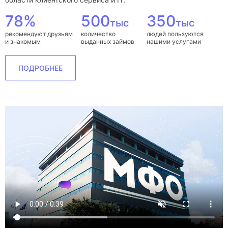
78%
500
350
тыс
тыс
рекомендуют друзьям
количество
людей пользуются
и знакомым
выданных займов
нашими услугами
ПОДРОБНЕЕ