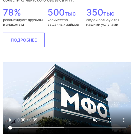
78%
500
350
тыс
тыс
рекомендуют друзьям
количество
людей пользуются
и знакомым
выданных займов
нашими услугами
ПОДРОБНЕЕ