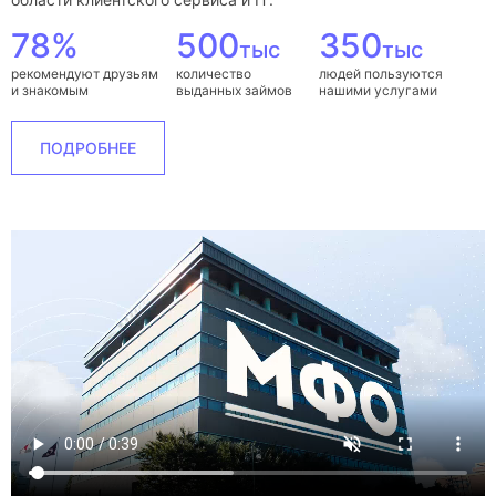
78%
500
350
тыс
тыс
рекомендуют друзьям
количество
людей пользуются
и знакомым
выданных займов
нашими услугами
ПОДРОБНЕЕ