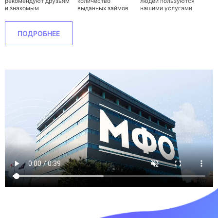
рекомендуют друзьям
количество
людей пользуются
и знакомым
выданных займов
нашими услугами
ПОДРОБНЕЕ