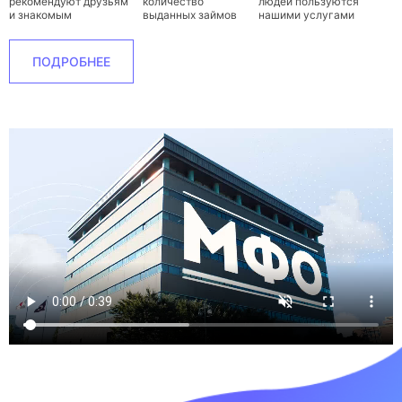
рекомендуют друзьям
количество
людей пользуются
и знакомым
выданных займов
нашими услугами
ПОДРОБНЕЕ