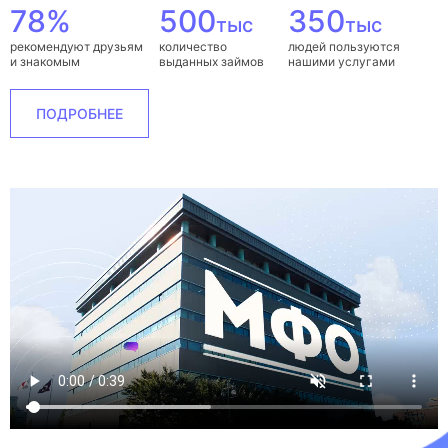
78%
500
350
тыс
тыс
рекомендуют друзьям
количество
людей пользуются
и знакомым
выданных займов
нашими услугами
ПОДРОБНЕЕ