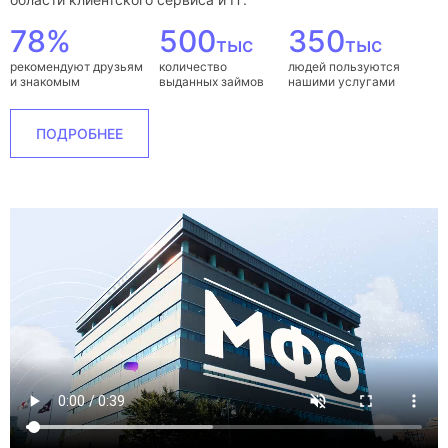
78%
500
350
тыс
тыс
рекомендуют друзьям
количество
людей пользуются
и знакомым
выданных займов
нашими услугами
ПОДРОБНЕЕ