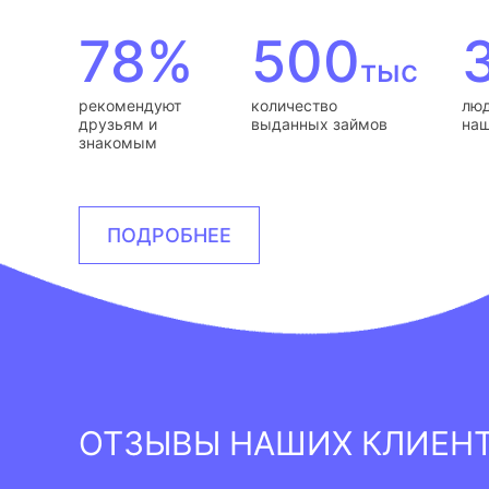
78%
500
тыс
рекомендуют
количество
люд
друзьям и
выданных займов
наш
знакомым
ПОДРОБНЕЕ
ОТЗЫВЫ НАШИХ КЛИЕН