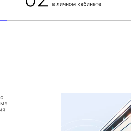
в личном кабинете
со
име
ия
о