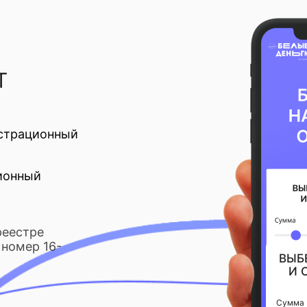
Т
страционный
ионный
реестре
номер 16-
ВЫБ
И 
Сумма