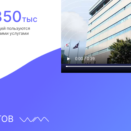
350
тыс
ей пользуются
ими услугами
ТОВ