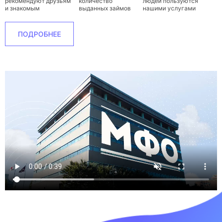
рекомендуют друзьям
количество
людей пользуются
и знакомым
выданных займов
нашими услугами
ПОДРОБНЕЕ