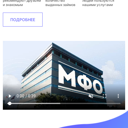
рекомендуют друзьям
количество
людей пользуются
и знакомым
выданных займов
нашими услугами
ПОДРОБНЕЕ