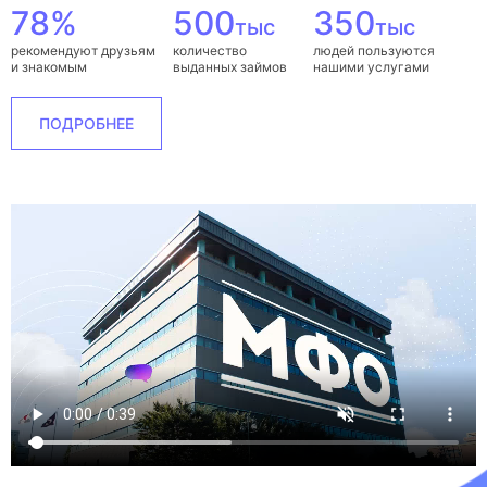
78%
500
350
тыс
тыс
рекомендуют друзьям
количество
людей пользуются
и знакомым
выданных займов
нашими услугами
ПОДРОБНЕЕ