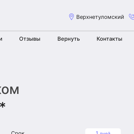
Верхнетуломский
и
Отзывы
Вернуть
Контакты
ком
*
Срок
1
дней