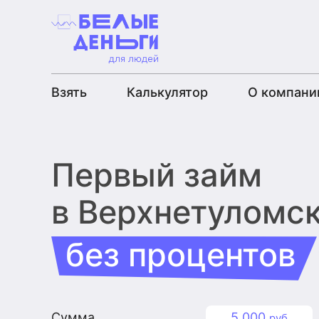
Взять
Калькулятор
О компани
Первый займ
в Верхнетуломс
без процентов
Сумма
5 000
руб