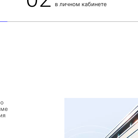
в личном кабинете
со
име
ия
о