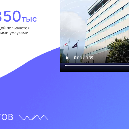
350
тыс
ей пользуются
ими услугами
ТОВ