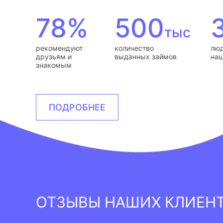
78%
500
тыс
рекомендуют
количество
люд
друзьям и
выданных займов
наш
знакомым
ПОДРОБНЕЕ
ОТЗЫВЫ НАШИХ КЛИЕН