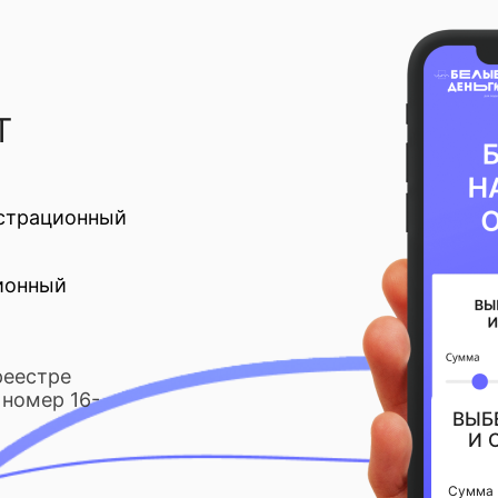
Т
страционный
ионный
реестре
номер 16-
ВЫБ
И 
Сумма