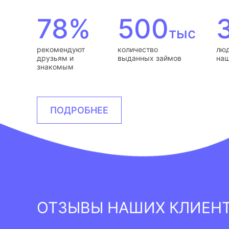
78%
500
тыс
рекомендуют
количество
люд
друзьям и
выданных займов
наш
знакомым
ПОДРОБНЕЕ
ОТЗЫВЫ НАШИХ КЛИЕН