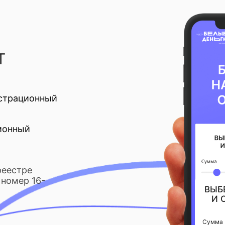
Т
страционный
ионный
реестре
номер 16-
ВЫБ
И 
Сумма