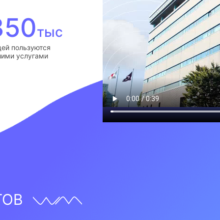
350
тыс
ей пользуются
ими услугами
ТОВ