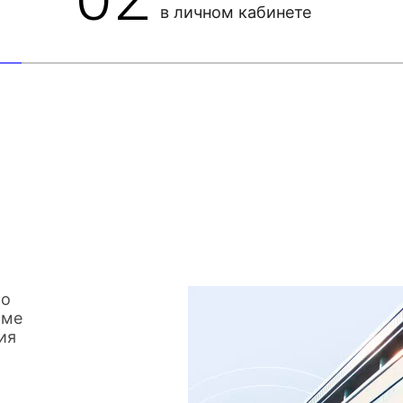
в личном кабинете
со
име
ия
о