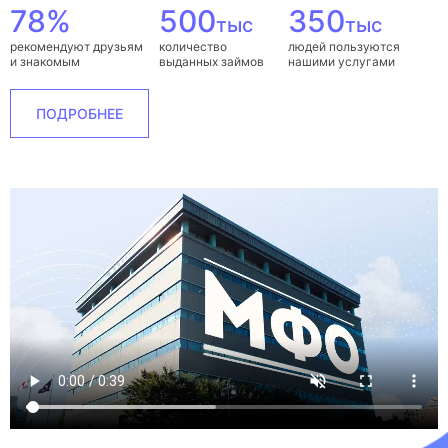
78%
500
350
тыс
тыс
рекомендуют друзьям
количество
людей пользуются
и знакомым
выданных займов
нашими услугами
ПОДРОБНЕЕ