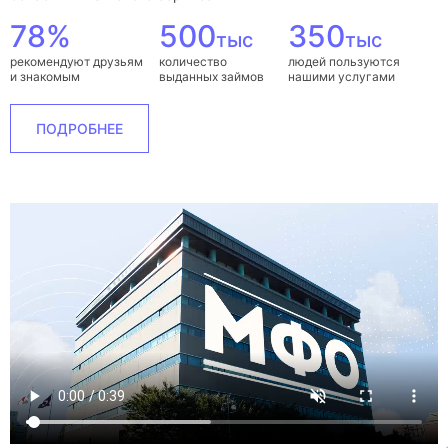
78%
500
350
тыс
тыс
рекомендуют друзьям
количество
людей пользуются
и знакомым
выданных займов
нашими услугами
ПОДРОБНЕЕ