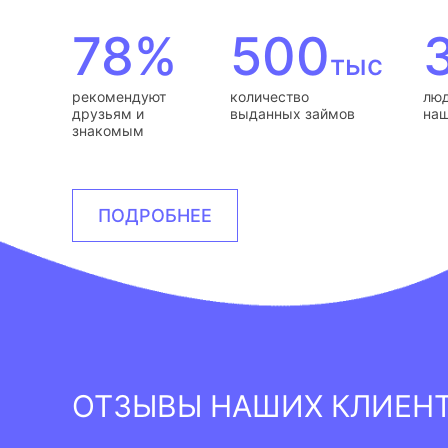
78%
500
тыс
рекомендуют
количество
люд
друзьям и
выданных займов
наш
знакомым
ПОДРОБНЕЕ
ОТЗЫВЫ НАШИХ КЛИЕН