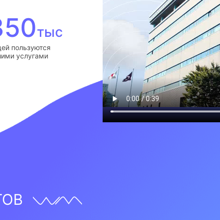
350
тыс
ей пользуются
ими услугами
ТОВ