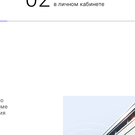
в личном кабинете
со
име
ия
о