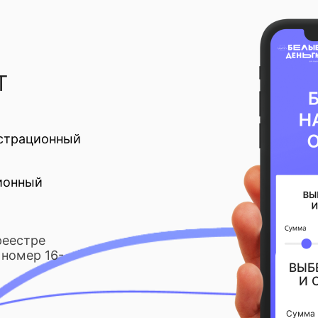
Т
страционный
ионный
реестре
номер 16-
ВЫБ
И 
Сумма