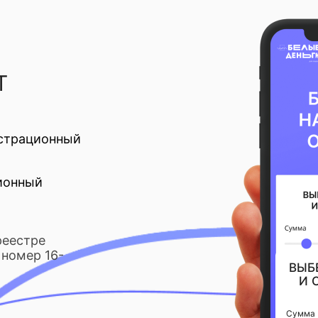
Т
страционный
ионный
реестре
номер 16-
ВЫБ
И 
Сумма