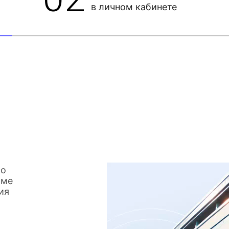
в личном кабинете
со
име
ия
о