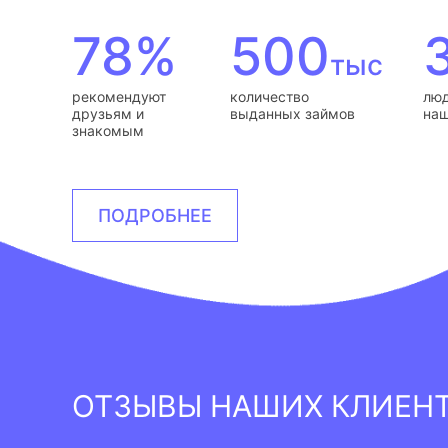
78%
500
тыс
рекомендуют
количество
люд
друзьям и
выданных займов
наш
знакомым
ПОДРОБНЕЕ
ОТЗЫВЫ НАШИХ КЛИЕН