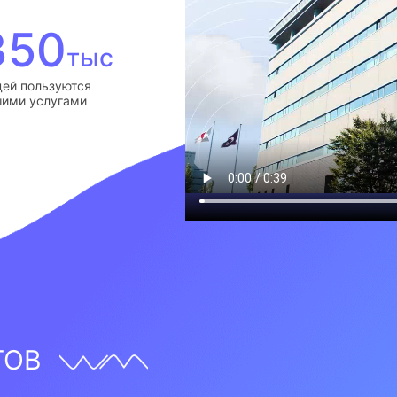
350
тыс
ей пользуются
ими услугами
ТОВ