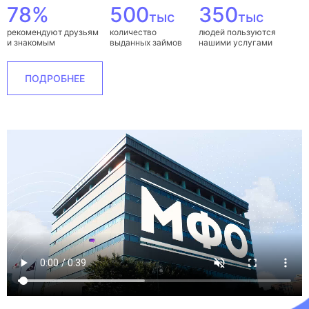
78%
500
350
тыс
тыс
рекомендуют друзьям
количество
людей пользуются
и знакомым
выданных займов
нашими услугами
ПОДРОБНЕЕ