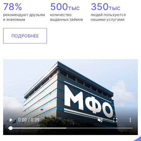
78%
500
350
тыс
тыс
рекомендуют друзьям
количество
людей пользуются
и знакомым
выданных займов
нашими услугами
ПОДРОБНЕЕ