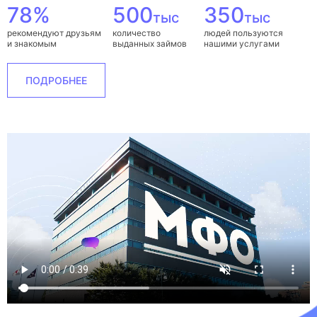
78%
500
350
тыс
тыс
рекомендуют друзьям
количество
людей пользуются
и знакомым
выданных займов
нашими услугами
ПОДРОБНЕЕ