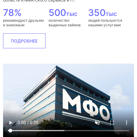
78%
500
350
тыс
тыс
рекомендуют друзьям
количество
людей пользуются
и знакомым
выданных займов
нашими услугами
ПОДРОБНЕЕ