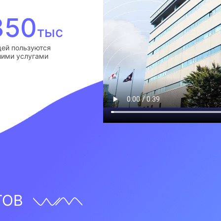
350
тыс
ей пользуются
ими услугами
ТОВ