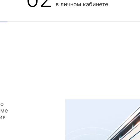
в личном кабинете
со
име
ия
о