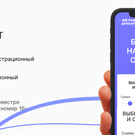
Т
страционный
ионный
реестре
номер 16-
ВЫБ
И 
Сумма