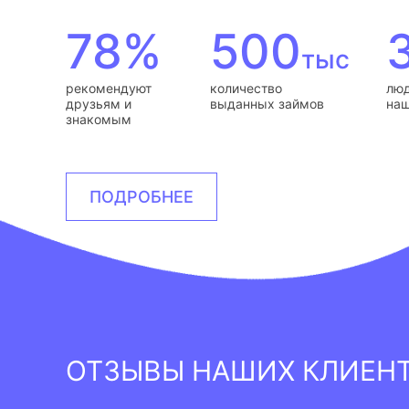
78%
500
тыс
рекомендуют
количество
люд
друзьям и
выданных займов
наш
знакомым
ПОДРОБНЕЕ
ОТЗЫВЫ НАШИХ КЛИЕН