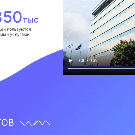
350
тыс
ей пользуются
ими услугами
ТОВ