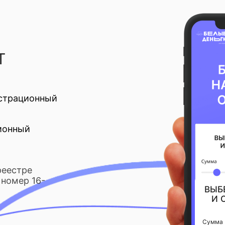
Т
страционный
ионный
реестре
номер 16-
ВЫБ
И 
Сумма