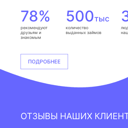
78%
500
тыс
рекомендуют
количество
люд
друзьям и
выданных займов
наш
знакомым
ПОДРОБНЕЕ
ОТЗЫВЫ НАШИХ КЛИЕН