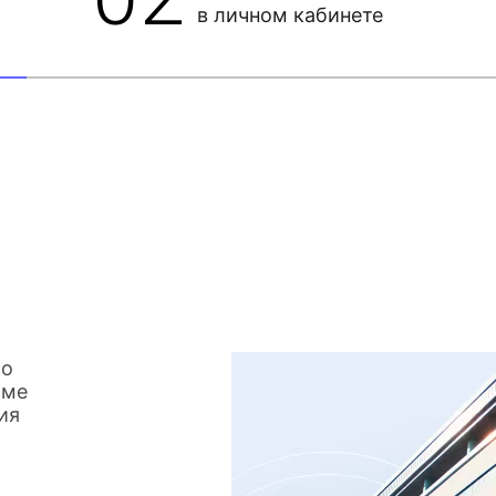
в личном кабинете
со
име
ия
о