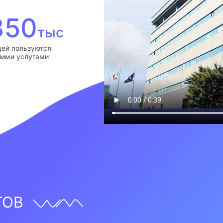
350
тыс
ей пользуются
ими услугами
ТОВ