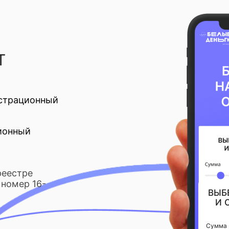
Т
страционный
ионный
реестре
номер 16-
ВЫБ
И 
Сумма