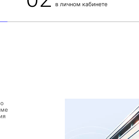
в личном кабинете
со
име
ия
о