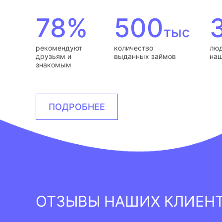
78%
500
тыс
рекомендуют
количество
люд
друзьям и
выданных займов
наш
знакомым
ПОДРОБНЕЕ
ОТЗЫВЫ НАШИХ КЛИЕН