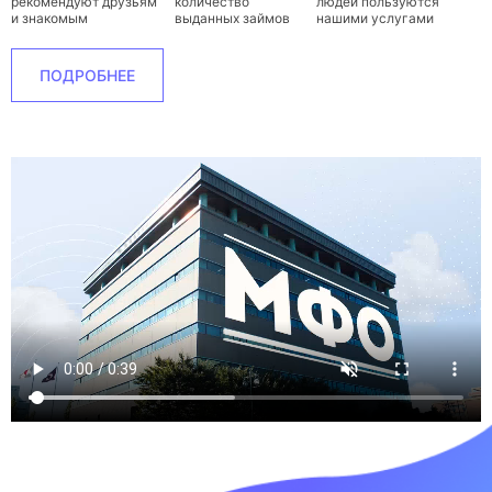
рекомендуют друзьям
количество
людей пользуются
и знакомым
выданных займов
нашими услугами
ПОДРОБНЕЕ