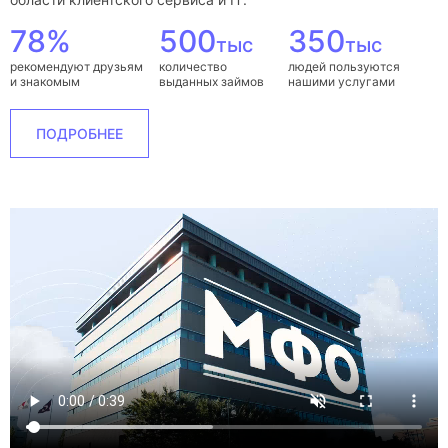
78%
500
350
тыс
тыс
рекомендуют друзьям
количество
людей пользуются
и знакомым
выданных займов
нашими услугами
ПОДРОБНЕЕ